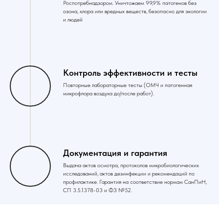
Роспотребнадзором. Уничтожаем 99,9% патогенов без
озона, хлора или вредных веществ, безопасно для экологии
и людей
Контроль эффективности и тесты
Повторные лабораторные тесты (ОМЧ и патогенная
микрофлора воздуха до/после работ).
Документация и гарантия
Выдача актов осмотра, протоколов микробиологических
исследований, актов дезинфекции и рекомендаций по
профилактике. Гарантия на соответствие нормам СанПиН,
СП 3.5.1378-03 и ФЗ №52.